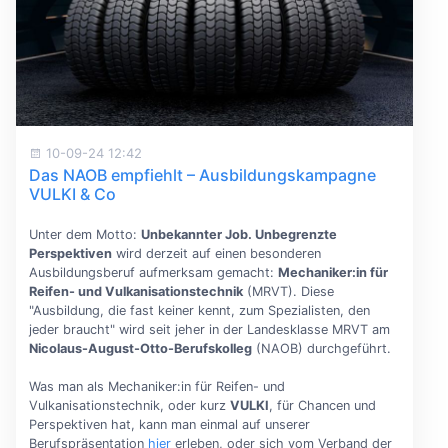
10-09-24 12:42
Das NAOB empfiehlt – Ausbildungskampagne
VULKI & Co
Unter dem Motto:
Unbekannter Job. Unbegrenzte
Perspektiven
wird derzeit auf einen besonderen
Ausbildungsberuf aufmerksam gemacht:
Mechaniker:in für
Reifen- und Vulkanisationstechnik
(MRVT). Diese
"Ausbildung, die fast keiner kennt, zum Spezialisten, den
jeder braucht" wird seit jeher in der Landesklasse MRVT am
Nicolaus-August-Otto-Berufskolleg
(NAOB) durchgeführt.
Was man als Mechaniker:in für Reifen- und
Vulkanisationstechnik, oder kurz
VULKI
, für Chancen und
Perspektiven hat, kann man einmal auf unserer
Berufspräsentation
hier
erleben, oder sich vom Verband der