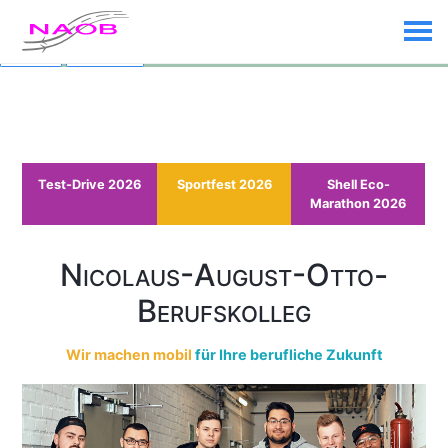
Custom Text added by the
Custom Banner
plugin (disable plugin to
remove)
Dismiss
Click me...
Test-Drive 2026
Sportfest 2026
Shell Eco-
Marathon 2026
Nicolaus-August-Otto-
Berufskolleg
Wir machen mobil
für Ihre berufliche Zukunft