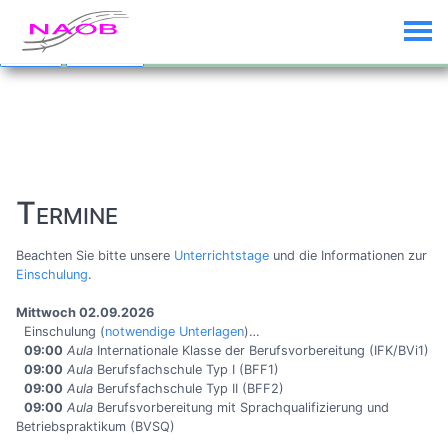
Custom Text added by the
Custom Banner
plugin (disable plugin to
remove)
Dismiss
Click me...
Termine
Beachten Sie bitte unsere
Unterrichtstage
und die Informationen zur
Einschulung
.
Mittwoch 02.09.2026
Einschulung (
notwendige Unterlagen
)…
09:00
Aula
Internationale Klasse der Berufsvorbereitung (IFK/BVi1)
09:00
Aula
Berufsfachschule Typ I (BFF1)
09:00
Aula
Berufsfachschule Typ II (BFF2)
09:00
Aula
Berufs­vor­be­rei­tung mit Sprach­qualifi­zierung und
Betriebs­praktikum (BVSQ)