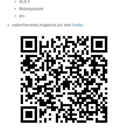
ALG II
Bildungspaket
etc.
weiterführende Angebote auf dem
Padlet