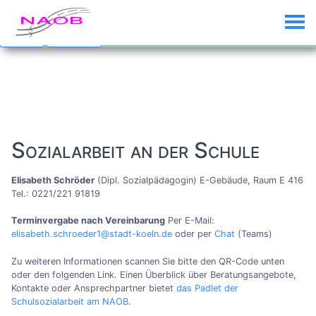
Custom Text added by the
Custom Banner
plugin (disable plugin to
remove)
Dismiss
Click me...
Sozialarbeit an der Schule
Elisabeth Schröder
(Dipl. Sozialpädagogin) E-Gebäude, Raum E 416
Tel.: 0221/221 91819
Terminvergabe nach Vereinbarung
Per E-Mail:
elisabeth.schroeder1@stadt-koeln.de
oder per
Chat
(Teams)
Zu weiteren Informationen scannen Sie bitte den QR-Code unten
oder den folgenden Link. Einen Überblick über Beratungsangebote,
Kontakte oder Ansprechpartner bietet
das Padlet der
Schulsozialarbeit am NAOB
.