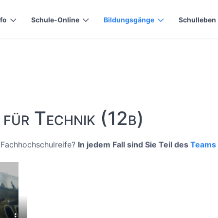
 plugin to remove)
nfo
Schule-Online
Bildungsgänge
Schulleben
 für Tech­nik (12b)
 Fachhochschulreife?
In jedem Fall sind Sie Teil des
Teams