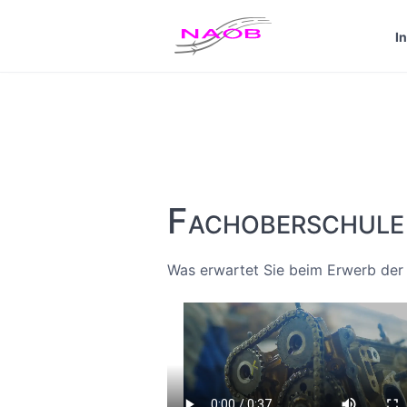
Custom Text added by the
Custom Banner
plugin (disable
I
Dismiss
Click me...
Fach­ober­schule
Was erwartet Sie beim Erwerb der