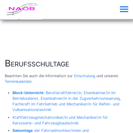
Custom Text added by the
Custom Banner
plugin (disable plugin to
remove)
Dismiss
Click me...
Berufsschultage
Beachten Sie auch die Information zur
Einschulung
und unseren
Terminkalender
.
Block-Unterricht:
Berufskraftfahrer/in, Eisenbahner/in im
Betriebsdienst, Eisenbahner/in in der Zugverkehrssteuerung,
Fachkraft im Fahrbetrieb und Mechaniker/in für Reifen- und
Vulkanisationstechnik
Kraftfahrzeugmechatroniker/in und Mechaniker/in für
Karosserie- und Fahrzeugbautechnik
Saisontage
der Fahrradmonteur/innen und