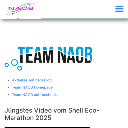
Custom Text added by the
Custom Banner
plugin (disable plugin to
remove)
Dismiss
Click me...
Aktuelles auf dem Blog
Team NAOB Homepage
Team NAOB auf facebook
Jüngstes Video vom Shell Eco-
Marathon 2025