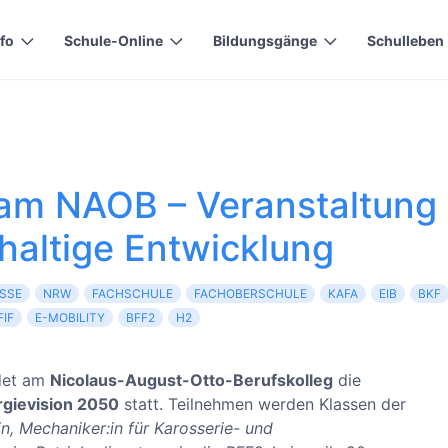
 plugin to remove)
nfo
Schule-Online
Bildungsgänge
Schulleben
 am NAOB – Veranstaltung
haltige Entwicklung
SSE
NRW
FACHSCHULE
FACHOBERSCHULE
KAFA
EIB
BKF
FIF
E-MOBILITY
BFF2
H2
det am
Nicolaus-August-Otto-Berufskolleg
die
gievision 2050
statt. Teilnehmen werden Klassen der
n, Mechaniker:in für Karosserie- und