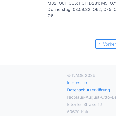
M32; O61; O65; FO1; D281; M5; O71;
Donnerstag, 08.09.22: O62; O75; O
O6
Vorher
© NAOB 2026
Impressum
Datenschutzerklärung
Nicolaus-August-Otto-Be
Eitorfer Straße 16
50679 Köln