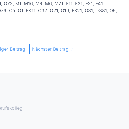
 O72; M1; M16; M9; M6; M21; F11; F21; F31; F41
76; O5; O1; FK11; O32; O21; O16; FK21; O31; D381; O9;
iger Beitrag
Nächster Beitrag
rufskolleg