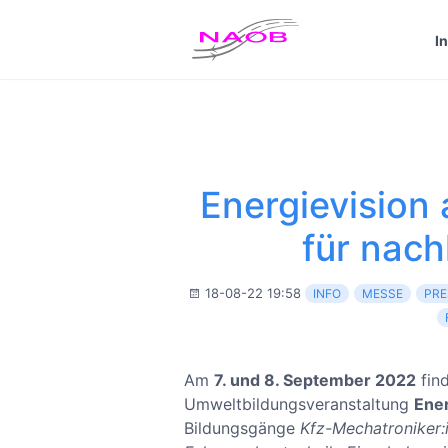
Custom Text added by the
Custom Banner
plugin (disable
I
Dismiss
Click me...
Energievision
für nach
18-08-22 19:58
INFO
MESSE
PRE
Am
7. und 8. September 2022
fin
Umweltbildungsveranstaltung
Ener
Bildungsgänge
Kfz-Mechatroniker:i