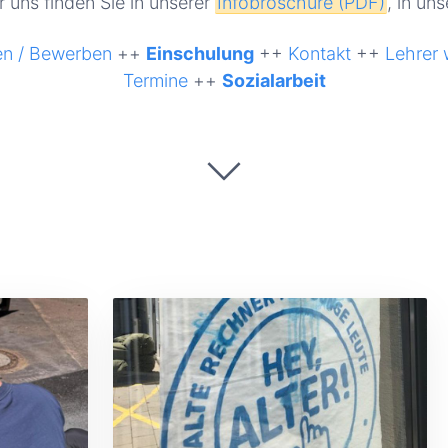
 uns finden Sie in unserer
Infobroschüre (PDF)
, in un
n / Bewerben
++
Einschulung
++
Kontakt
++
Lehrer
Termine
++
Sozialarbeit