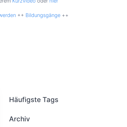
serem
Kurzvideo
oder
hier
 werden
++
Bildungsgänge
++
Häufigste Tags
Archiv