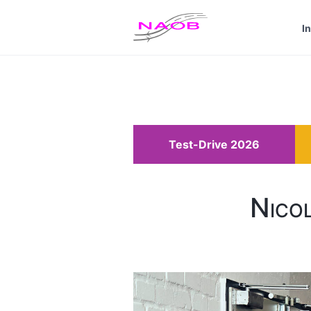
Custom Text added by the
Custom Banner
plugin (disable
I
Dismiss
Click me...
Test-Drive 2026
Nico