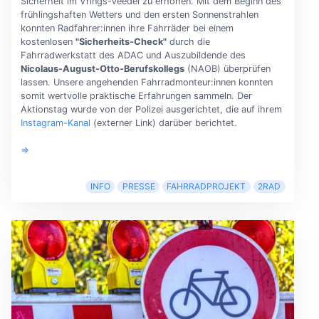
Sicherheit im Vrings-Veedel zu erhöhen. Mit dem Beginn des
frühlingshaften Wetters und den ersten Sonnenstrahlen
konnten Radfahrer:innen ihre Fahrräder bei einem
kostenlosen
"Sicherheits-Check"
durch die
Fahrradwerkstatt des ADAC und Auszubildende des
Nicolaus-August-Otto-Berufskollegs
(NAOB) überprüfen
lassen. Unsere angehenden Fahrradmonteur:innen konnten
somit wertvolle praktische Erfahrungen sammeln. Der
Aktionstag wurde von der Polizei ausgerichtet, die auf ihrem
Instagram-Kanal
(externer Link) darüber berichtet.
⇒
INFO
PRESSE
FAHRRADPROJEKT
2RAD