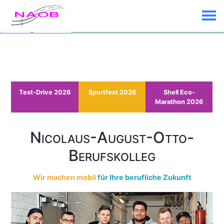
Custom Text added by the
Custom Banner
plugin (disable plugin to
remove)
Dismiss
Click me...
Test-Drive 2026
Sportfest 2026
Shell Eco-
Marathon 2026
Nicolaus-August-Otto-
Berufskolleg
Wir machen mobil
für Ihre berufliche Zukunft