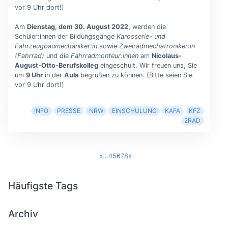
vor 9 Uhr dort!)
Am
Dienstag, dem 30. August 2022,
werden die
Schüler:innen der Bildungsgänge
Karosserie- und
Fahrzeugbaumechaniker:in
sowie
Zweiradmechatroniker:in
(Fahrrad)
und die
Fahrradmonteur:innen
am
Nicolaus-
August-Otto-Berufskolleg
eingeschult. Wir freuen uns, Sie
um
9 Uhr
in der
Aula
begrüßen zu können. (Bitte seien Sie
vor 9 Uhr dort!)
INFO
PRESSE
NRW
EINSCHULUNG
KAFA
KFZ
2RAD
«
…
4
5
6
7
8
»
Häufigste Tags
Archiv