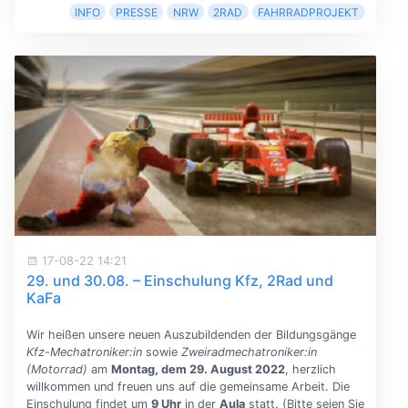
INFO
PRESSE
NRW
2RAD
FAHRRADPROJEKT
17-08-22 14:21
29. und 30.08. – Einschulung Kfz, 2Rad und
KaFa
Wir heißen unsere neuen Auszubildenden der Bildungsgänge
Kfz-Mechatroniker:in
sowie
Zweiradmechatroniker:in
(Motorrad)
am
Montag, dem 29. August 2022
, herzlich
willkommen und freuen uns auf die gemeinsame Arbeit. Die
Einschulung findet um
9 Uhr
in der
Aula
statt. (Bitte seien Sie