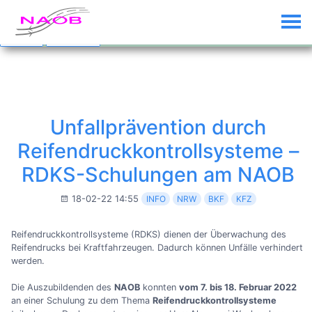
Custom Text added by the
Custom Banner
plugin (disable plugin to
remove)
Dismiss
Click me...
Unfallprävention durch
Reifendruckkontrollsysteme –
RDKS-Schulungen am NAOB
18-02-22 14:55
INFO
NRW
BKF
KFZ
Reifendruckkontrollsysteme (RDKS) dienen der Überwachung des
Reifendrucks bei Kraftfahrzeugen. Dadurch können Unfälle verhindert
werden.
Die Auszubildenden des
NAOB
konnten
vom 7. bis 18. Februar 2022
an einer Schulung zu dem Thema
Reifendruckkontrollsysteme