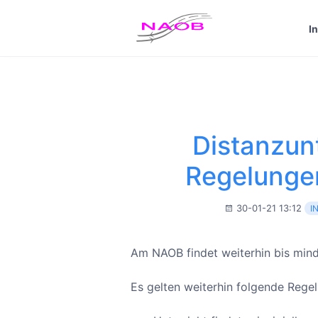
Custom Text added by the
Custom Banner
plugin (disable
I
Dismiss
Click me...
Distanzunt
Regelungen
30-01-21 13:12
I
Am NAOB findet weiterhin bis min
Es gelten weiterhin folgende Rege