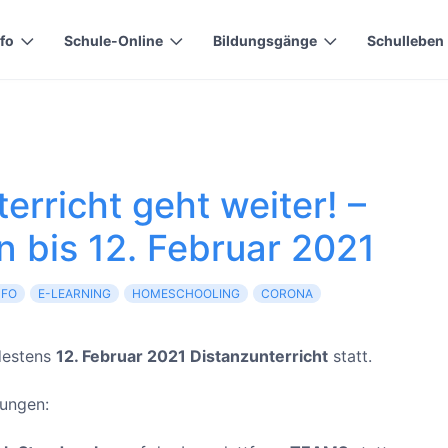
 plugin to remove)
nfo
Schule-Online
Bildungsgänge
Schulleben
erricht geht weiter! –
 bis 12. Februar 2021
NFO
E-LEARNING
HOMESCHOOLING
CORONA
destens
12. Februar 2021 Distanzunterricht
statt.
lungen: