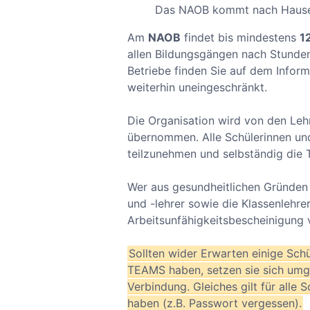
Das NAOB kommt nach Haus
Am
NAOB
findet bis mindestens
1
allen Bildungsgängen nach Stundenp
Betriebe finden Sie auf dem Inform
weiterhin uneingeschränkt.
Die Organisation wird von den Leh
übernommen. Alle Schülerinnen und 
teilzunehmen und selbständig die T
Wer aus gesundheitlichen Gründen n
und -lehrer sowie die Klassenlehre
Arbeitsunfähigkeitsbescheinigung 
Sollten wider Erwarten einige Sch
TEAMS haben, setzen sie sich umge
Verbindung. Gleiches gilt für alle
haben (z.B. Passwort vergessen).