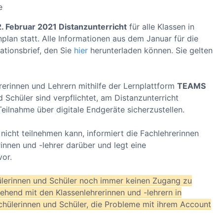
e
2. Februar 2021 Distanzunterricht
für alle Klassen in
lan statt. Alle Informationen aus dem Januar für die
ationsbrief, den Sie
hier
herunterladen können. Sie gelten
rerinnen und Lehrern mithilfe der Lernplattform
TEAMS
Schüler sind verpflichtet, am Distanzunterricht
eilnahme über digitale Endgeräte sicherzustellen.
icht teilnehmen kann, informiert die Fachlehrerinnen
rinnen und -lehrer darüber und legt eine
vor.
ülerinnen und Schüler noch immer keinen Zugang zu
hend mit den Klassenlehrerinnen und -lehrern in
 Schülerinnen und Schüler, die Probleme mit ihrem Account