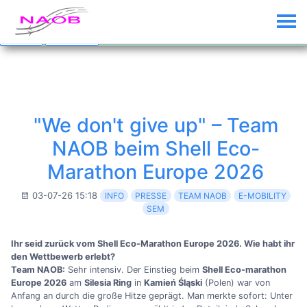
Custom Text added by the
Custom Banner
plugin (disable plugin to
remove)
Dismiss
Click me...
"We don't give up" – Team
NAOB beim Shell Eco-
Marathon Europe 2026
03-07-26 15:18
INFO
PRESSE
TEAM NAOB
E-MOBILITY
SEM
Ihr seid zurück vom Shell Eco-Marathon Europe 2026. Wie habt ihr
den Wettbewerb erlebt?
Team NAOB:
Sehr intensiv. Der Einstieg beim
Shell Eco-marathon
Europe 2026
am
Silesia Ring
in
Kamień Śląski
(Polen) war von
Anfang an durch die große Hitze geprägt. Man merkte sofort: Unter